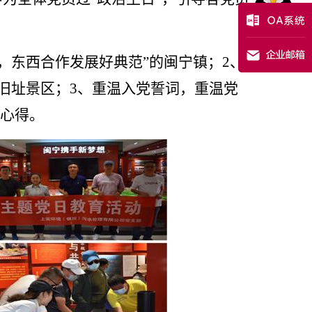
，东西合作发展好典范”的闽宁镇；2、
旧址景区；3、重温入党誓词，重温党
获心得。